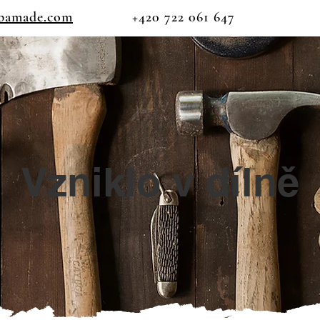
bamade.com
+420 722 061 647
Vzniklo v dílně