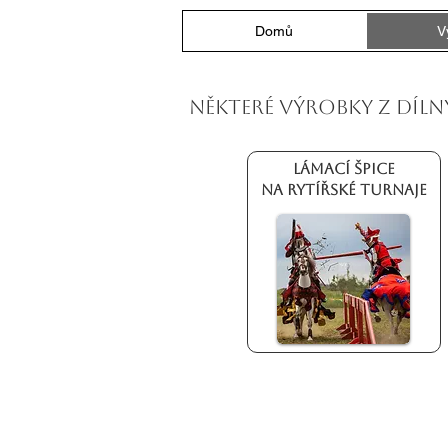
Domů
V
některé VÝROBKY Z DÍLN
Lámací špice
na Rytířské turnaje