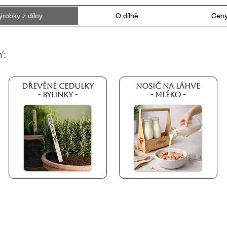
ýrobky z dílny
O dílně
Cen
Y:
Dřevěné cedulky
Nosič na láhve
- Bylinky -
- Mléko -